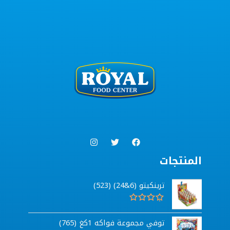
المنتجات
ترينكيتو (6&24) (523)
ت
م
توفي مجموعة فواكه 1كغ (765)
ا
ل