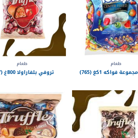
طعام
طعام
وعة فواكه 1كغ (765)
تروفي بلفاراولا 800غ (767)