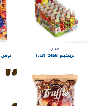
طعام
ترينكيتو (6&24) (523)
توفي مجم