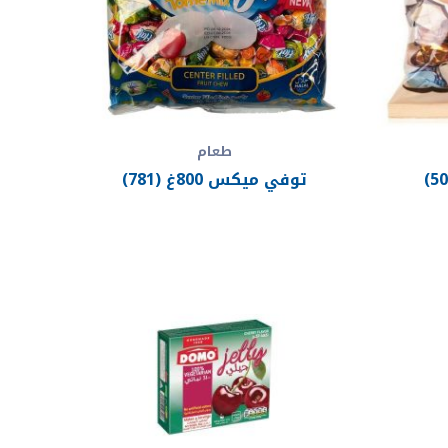
طعام
توفي ميكس 800غ (781)