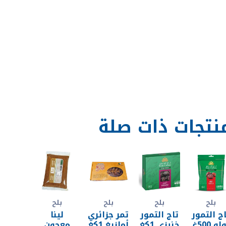
نتجات ذات صلة
بلح
بلح
بلح
بلح
ج التمور
تاج التمور
تمر جزائري
لينا
لولو 500غ
خنيزي 1كغ
أمازيغ 1كغ
معجون