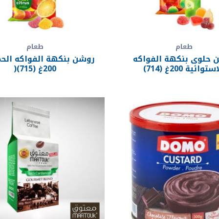
طعام
طعام
 حلوى بنكهة الفواكه
روشن بنكهة الفواكه الح
ستوائية 200غ (714)
200غ (715)(