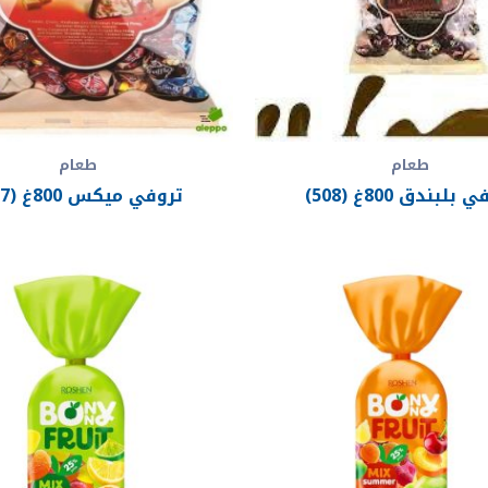
طعام
طعام
بلبندق 800غ (508)
تروفي ميكس 800غ (507)