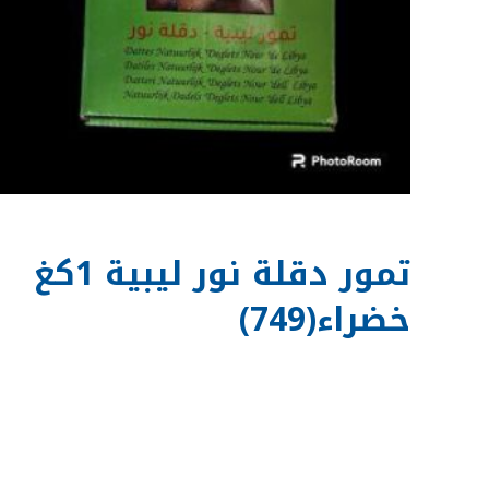
تمور دقلة نور ليبية 1كغ
خضراء(749)