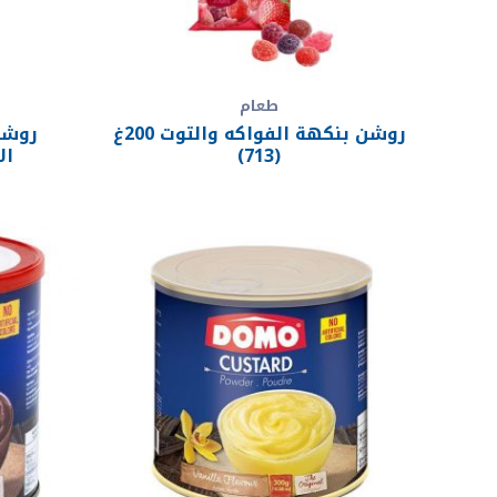
طعام
روشن بنكهة الفواكه والتوت 200غ
روشن
(713)
الا