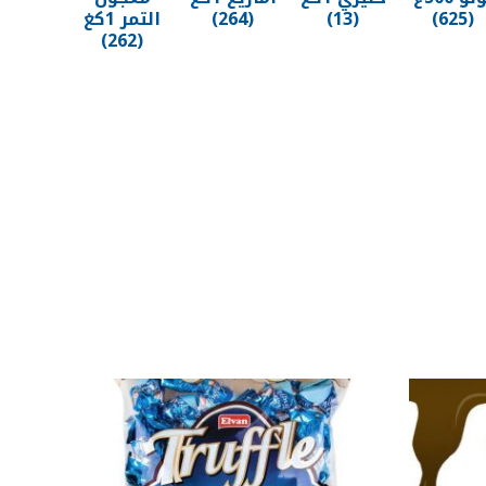
(625)
(13)
(264)
التمر 1كغ
(262)