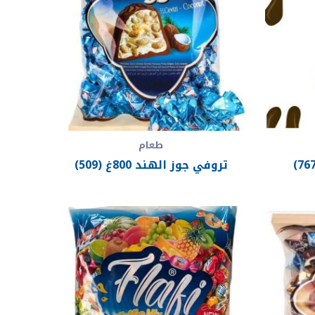
طعام
تروفي جوز الهند 800غ (509)