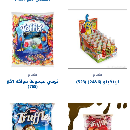
طعام
طعام
توفي مجموعة فواكه 1كغ
ترينكيتو (6&24) (523)
(765)