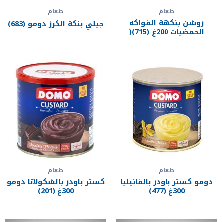
طعام
طعام
روشن بنكهة الفواكه
جيلي بنكة الكرز دومو (683)
الحمضيات 200غ (715)(
طعام
طعام
دومو كستر باودر بالفانيليا
كستر باودر بالشكولاتا دومو
300غ (477)
300غ (201)