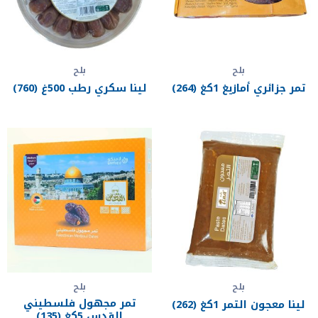
بلح
بلح
تمر جزائري أمازيغ 1كغ (264)
لينا سكري رطب 500غ (760)
بلح
بلح
تمر مجهول فلسطيني
لينا معجون التمر 1كغ (262)
القدس 5كغ (135)