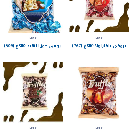
طعام
طعام
تروفي بلفاراولا 800غ (767)
تروفي جوز الهند 800غ (509)
طعام
طعام