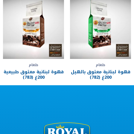
طعام
طعام
قهوة لبنانية معتوق بالهيل
قهوة لبنانية معتوق طبيعية
200غ (782)
200غ (783)