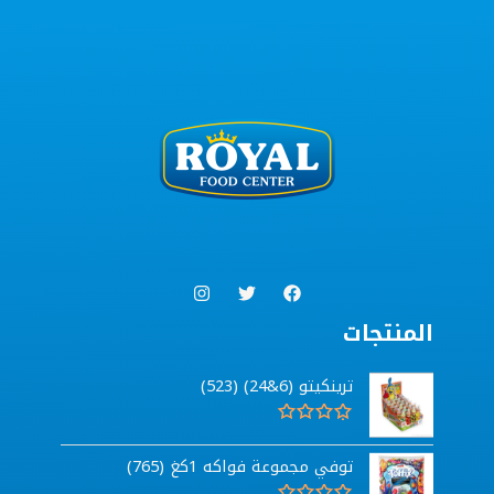
المنتجات
ترينكيتو (6&24) (523)
ت
م
توفي مجموعة فواكه 1كغ (765)
ا
ل