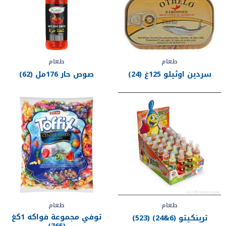
طعام
طعام
سردين اوثيلو 125غ (24)
صوص حار 176مل (62)
طعام
طعام
توفي مجموعة فواكه 1كغ
ترينكيتو (6&24) (523)
(765)