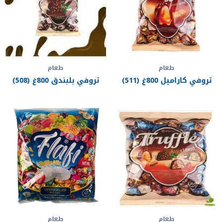
طعام
طعام
تروفي كاراميل 800غ (511)
تروفي بلبندق 800غ (508)
طعام
طعام