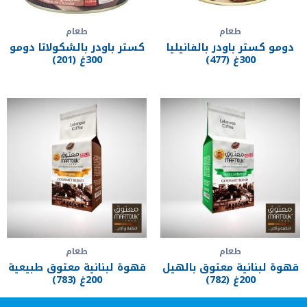
طعام
طعام
دومو كستر باودر بالفانيليا
كستر باودر بالشكولاتا دومو
300غ (477)
300غ (201)
طعام
طعام
قهوة لبنانية معتوق بالهيل
قهوة لبنانية معتوق طبيعية
200غ (782)
200غ (783)