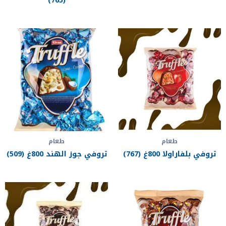
طعام
طعام
تروفي بلفاراولا 800غ (767)
تروفي جوز الهند 800غ (509)