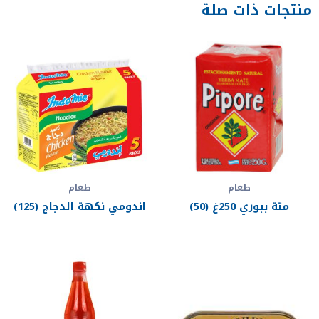
منتجات ذات صلة
طعام
طعام
متة ببوري 250غ (50)
اندومي نكهة الدجاج (125)