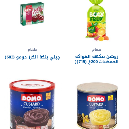
طعام
طعام
روشن بنكهة الفواكه
جيلي بنكة الكرز دومو (683)
الحمضيات 200غ (715)(