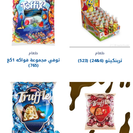
طعام
طعام
توفي مجموعة فواكه 1كغ
ترينكيتو (6&24) (523)
(765)