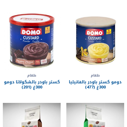
طعام
طعام
دومو كستر باودر بالفانيليا
كستر باودر بالشكولاتا دومو
300غ (477)
300غ (201)