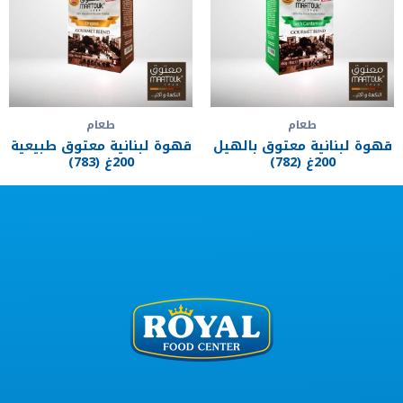
طعام
طعام
قهوة لبنانية معتوق بالهيل
قهوة لبنانية معتوق طبيعية
200غ (782)
200غ (783)