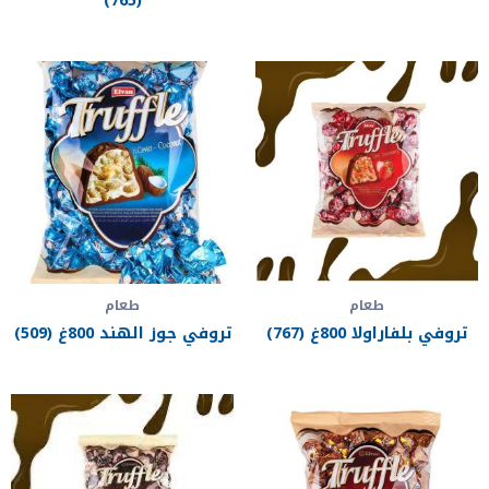
طعام
طعام
تروفي بلفاراولا 800غ (767)
تروفي جوز الهند 800غ (509)