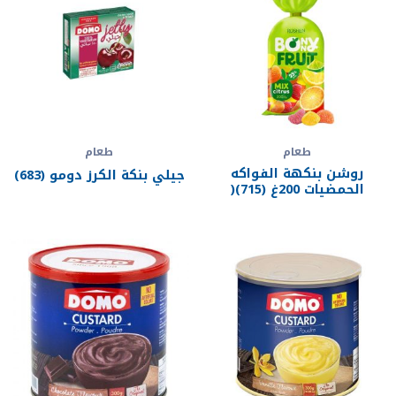
طعام
طعام
روشن بنكهة الفواكه
جيلي بنكة الكرز دومو (683)
الحمضيات 200غ (715)(