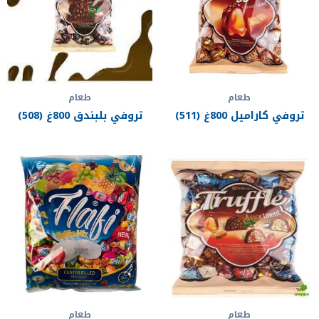
طعام
طعام
تروفي كاراميل 800غ (511)
تروفي بلبندق 800غ (508)
طعام
طعام