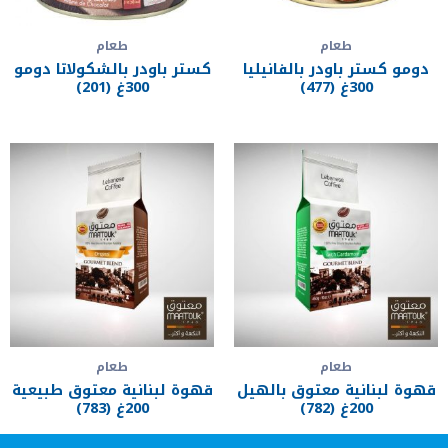
طعام
طعام
دومو كستر باودر بالفانيليا
كستر باودر بالشكولاتا دومو
300غ (477)
300غ (201)
طعام
طعام
قهوة لبنانية معتوق بالهيل
قهوة لبنانية معتوق طبيعية
200غ (782)
200غ (783)