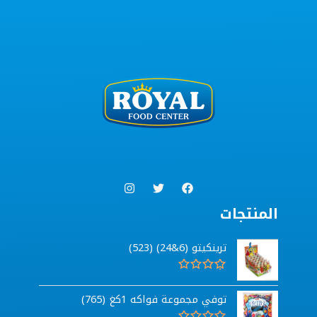
المنتجات
ترينكيتو (6&24) (523)
ت
م
توفي مجموعة فواكه 1كغ (765)
ا
ل