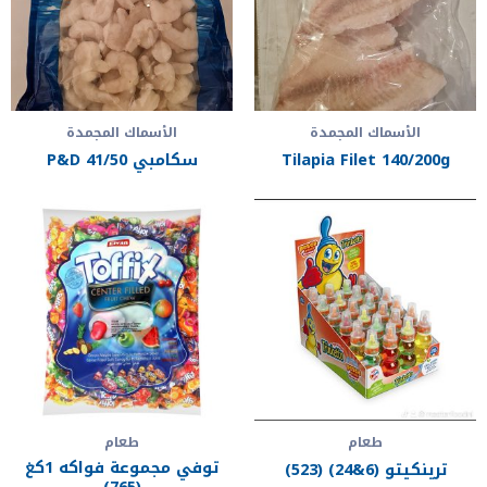
الأسماك المجمدة
الأسماك المجمدة
Tilapia Filet 140/200g
سكامبي 41/50 P&D
طعام
طعام
توفي مجموعة فواكه 1كغ
ترينكيتو (6&24) (523)
(765)