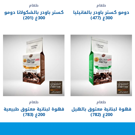
طعام
طعام
دومو كستر باودر بالفانيليا
كستر باودر بالشكولاتا دومو
300غ (477)
300غ (201)
طعام
طعام
قهوة لبنانية معتوق بالهيل
قهوة لبنانية معتوق طبيعية
200غ (782)
200غ (783)