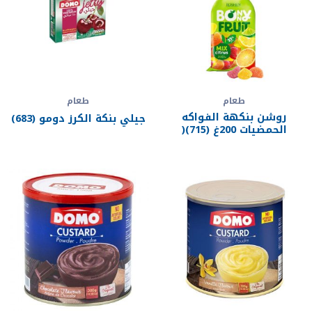
طعام
طعام
روشن بنكهة الفواكه
جيلي بنكة الكرز دومو (683)
الحمضيات 200غ (715)(