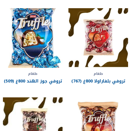
طعام
طعام
تروفي بلفاراولا 800غ (767)
تروفي جوز الهند 800غ (509)