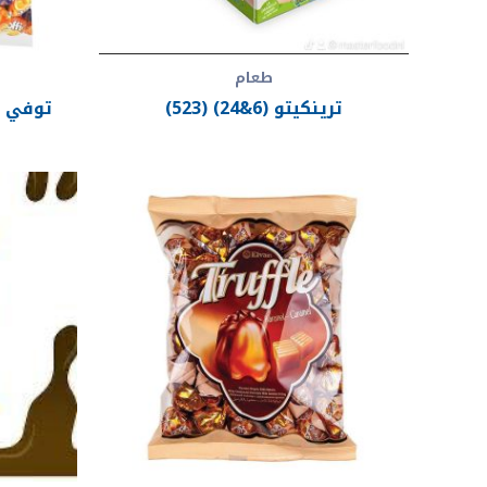
طعام
ترينكيتو (6&24) (523)
توفي مجم