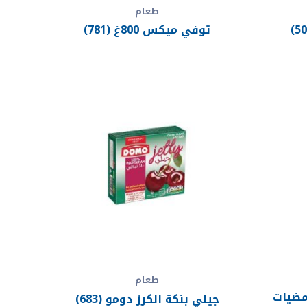
طعام
توفي ميكس 800غ (781)
طعام
مضيات
جيلي بنكة الكرز دومو (683)