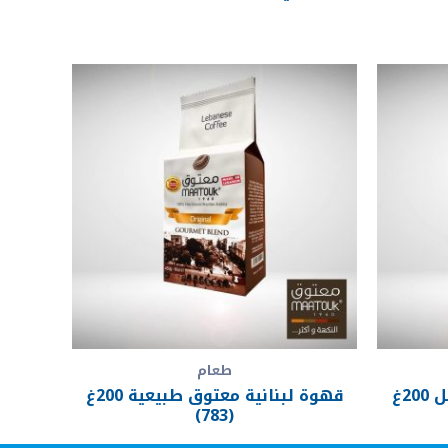
طعام
قهوة لبنانية معتوق بالهيل 200غ
قهوة لبنانية معتوق طبيعية 200غ
(783)