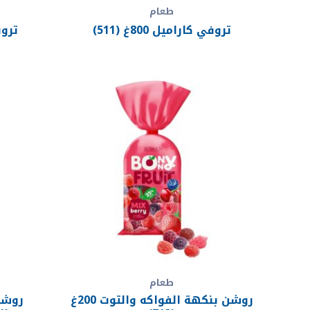
طعام
تروفي كاراميل 800غ (511)
تروفي 
طعام
روشن بنكهة الفواكه والتوت 200غ
روشن