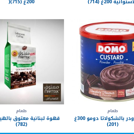
ستوائية 200غ (714)
200غ (715)(
طعام
طعام
كستر باودر بالشكولاتا دومو 300غ
(782)
(201)