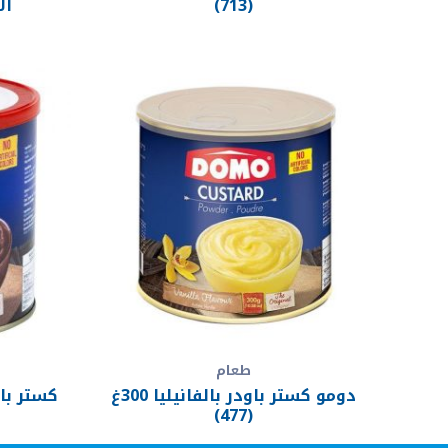
(713)
الا
طعام
دومو كستر باودر بالفانيليا 300غ
(477)