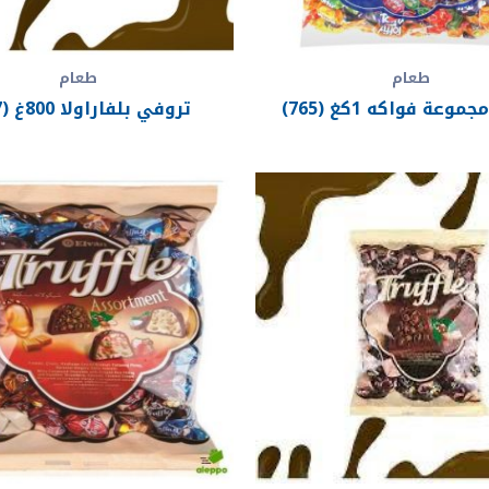
طعام
طعام
وعة فواكه 1كغ (765)
تروفي بلفاراولا 800غ (767)