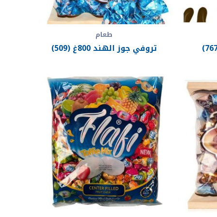
طعام
تروفي جوز الهند 800غ (509)