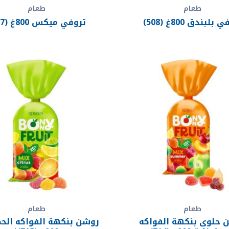
طعام
طعام
بلبندق 800غ (508)
تروفي ميكس 800غ (507)
طعام
طعام
 حلوى بنكهة الفواكه
روشن بنكهة الفواكه الح