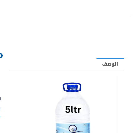
م
الوصف
ا
ا
م