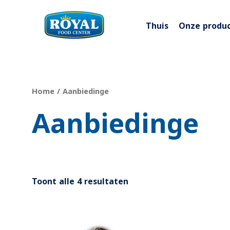
Ga
naar
Thuis
Onze produ
de
inhoud
Home
/ Aanbiedinge
Aanbiedinge
Toont alle 4 resultaten