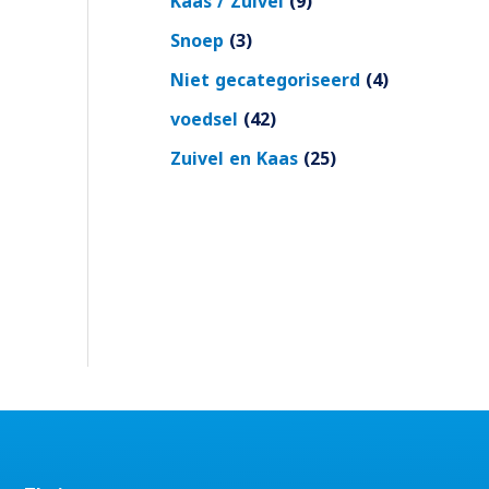
Kaas / Zuivel
9
Snoep
3
Niet gecategoriseerd
4
voedsel
42
Zuivel en Kaas
25