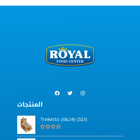
المنتجات
Trinketto (6&24) (523)
G
e