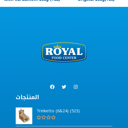
المنتجات
Trinketto (6&24) (523)
G
e