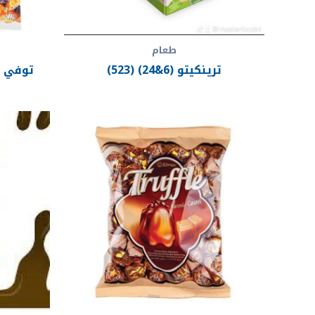
طعام
ترينكيتو (6&24) (523)
توفي مجم