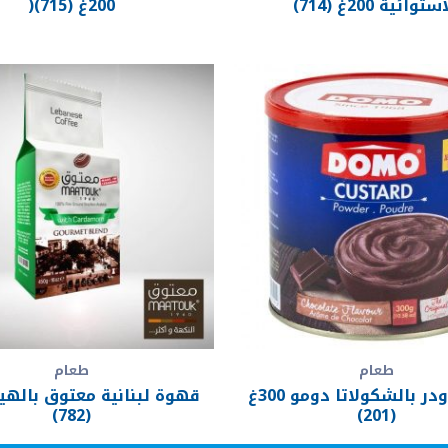
ستوائية 200غ (714)
200غ (715)(
طعام
طعام
كستر باودر بالشكولاتا دومو 300غ
(782)
(201)