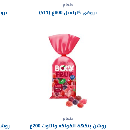
طعام
تروفي كاراميل 800غ (511)
تروفي 
طعام
روشن بنكهة الفواكه والتوت 200غ
روشن