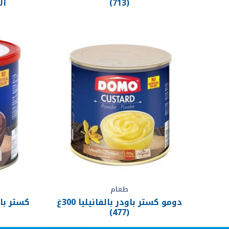
(713)
الا
طعام
دومو كستر باودر بالفانيليا 300غ
(477)