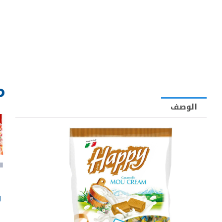
م
الوصف
ا
g