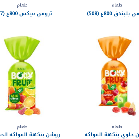
طعام
طعام
بلبندق 800غ (508)
تروفي ميكس 800غ (507)
طعام
طعام
 حلوى بنكهة الفواكه
روشن بنكهة الفواكه الح