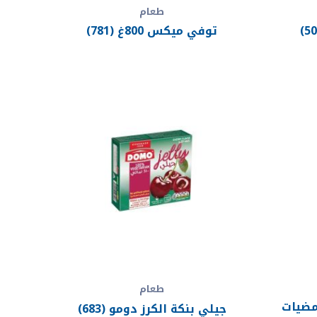
طعام
توفي ميكس 800غ (781)
طعام
مضيات
جيلي بنكة الكرز دومو (683)