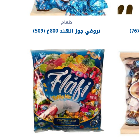
طعام
تروفي جوز الهند 800غ (509)