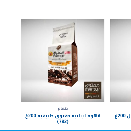
طعام
قهوة لبنانية معتوق بالهيل 200غ
قهوة لبنانية معتوق طبيعية 200غ
(783)