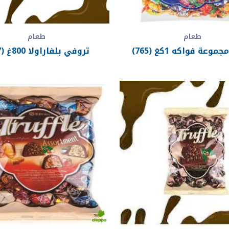
طعام
طعام
وعة فواكه 1كغ (765)
تروفي بلفاراولا 800غ (767)