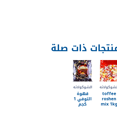
نتجات ذات صلة
لشوكولاته
الشوكولاته
toffee
قهوة
roshen
التوفي 1
mix 1k
كجم