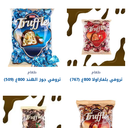
طعام
طعام
تروفي بلفاراولا 800غ (767)
تروفي جوز الهند 800غ (509)