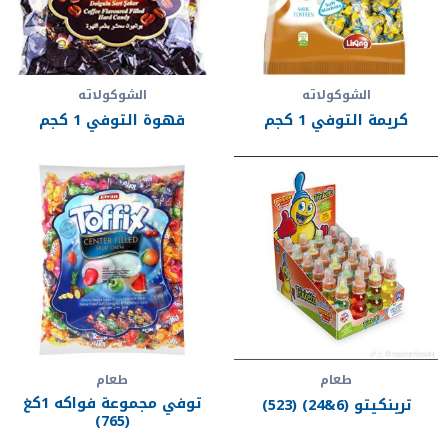
الشوكولاته
الشوكولاته
كريمة التوفي 1 كجم
قهوة التوفي 1 كجم
طعام
طعام
توفي مجموعة فواكه 1كغ
ترينكيتو (6&24) (523)
(765)