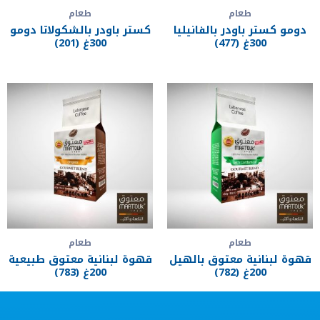
طعام
طعام
دومو كستر باودر بالفانيليا
كستر باودر بالشكولاتا دومو
300غ (477)
300غ (201)
طعام
طعام
قهوة لبنانية معتوق بالهيل
قهوة لبنانية معتوق طبيعية
200غ (782)
200غ (783)