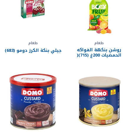
طعام
طعام
روشن بنكهة الفواكه
جيلي بنكة الكرز دومو (683)
الحمضيات 200غ (715)(