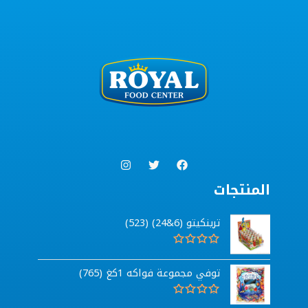
المنتجات
ترينكيتو (6&24) (523)
ت
م
توفي مجموعة فواكه 1كغ (765)
ا
ل
ت
ق
ت