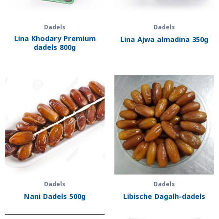
Dadels
Dadels
Lina Khodary Premium
Lina Ajwa almadina 350g
dadels 800g
Dadels
Dadels
Nani Dadels 500g
Libische Dagalh-dadels