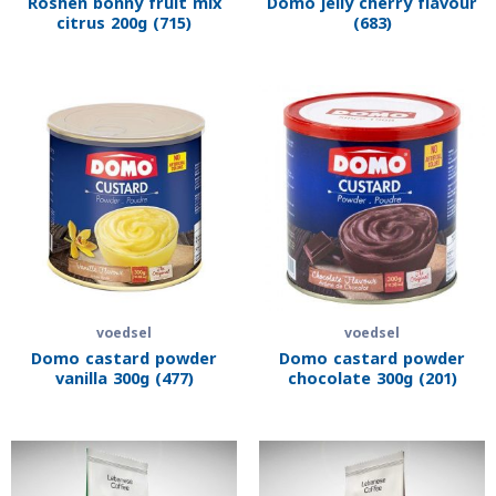
Roshen bonny fruit mix
Domo jelly cherry flavour
citrus 200g (715)
(683)
voedsel
voedsel
Domo castard powder
Domo castard powder
vanilla 300g (477)
chocolate 300g (201)