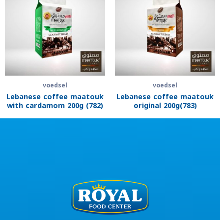
voedsel
voedsel
Lebanese coffee maatouk
Lebanese coffee maatouk
with cardamom 200g (782)
original 200g(783)