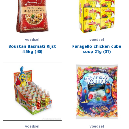
voedsel
voedsel
Boustan Basmati Rijst
Faragello chicken cube
4.5kg (40)
soup 21g (37)
voedsel
voedsel