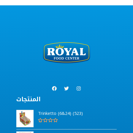
المنتجات
Trinketto (6&24) (523)
G
e