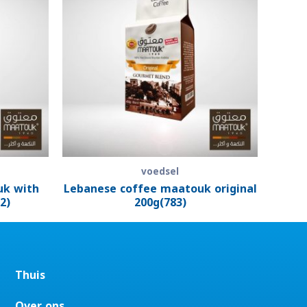
voedsel
uk with
Lebanese coffee maatouk original
2)
200g(783)
Thuis
Over ons