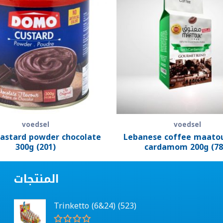
voedsel
voedsel
astard powder chocolate
Lebanese coffee maato
300g (201)
cardamom 200g (78
المنتجات
Trinketto (6&24) (523)