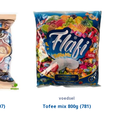
voedsel
07)
Tofee mix 800g (781)