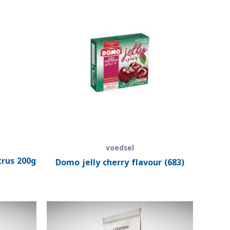
voedsel
trus 200g
Domo jelly cherry flavour (683)