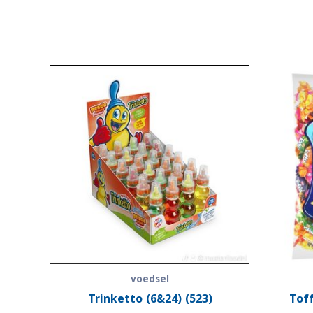
voedsel
Trinketto (6&24) (523)
Toff