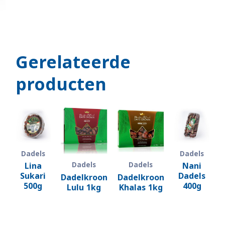
Gerelateerde
g
producten
Dadels
Dadels
Lina
Nani
Dadels
Dadels
Sukari
Dadels
Dadelkroon
Dadelkroon
500g
400g
Lulu 1kg
Khalas 1kg