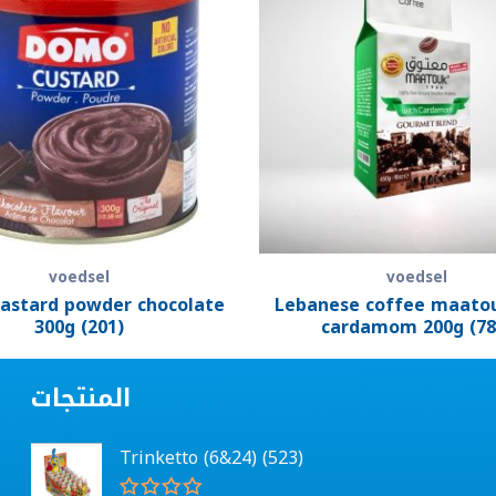
voedsel
voedsel
astard powder chocolate
Lebanese coffee maato
300g (201)
cardamom 200g (78
المنتجات
Trinketto (6&24) (523)