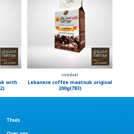
voedsel
uk with
Lebanese coffee maatouk original
2)
200g(783)
Thuis
Over ons