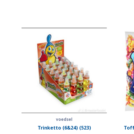
voedsel
Trinketto (6&24) (523)
Toff