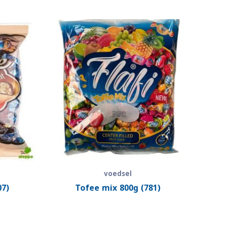
voedsel
07)
Tofee mix 800g (781)