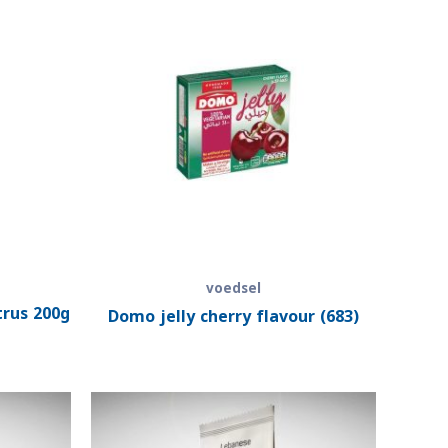
voedsel
trus 200g
Domo jelly cherry flavour (683)