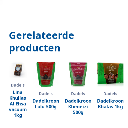
Gerelateerde
producten
Dadels
Lina
Dadels
Dadels
Dadels
Khullas
Dadelkroon
Dadelkroon
Dadelkroon
Al Ehsa
Lulu 500g
Kheneizi
Khalas 1kg
vacuüm
500g
1kg