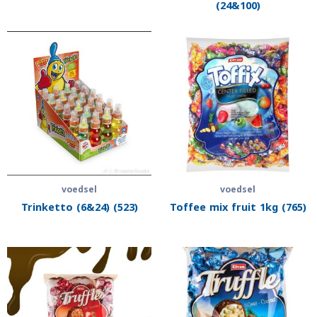
(24&100)
voedsel
voedsel
Trinketto (6&24) (523)
Toffee mix fruit 1kg (765)