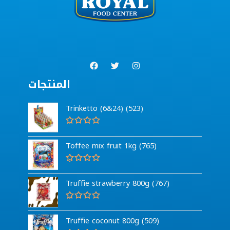
المنتجات
Trinketto (6&24) (523)
G
e
Toffee mix fruit 1kg (765)
w
a
a
r
G
d
e
Truffie strawberry 800g (767)
e
w
e
a
r
a
d
r
G
0
d
e
Truffie coconut 800g (509)
u
e
w
i
e
a