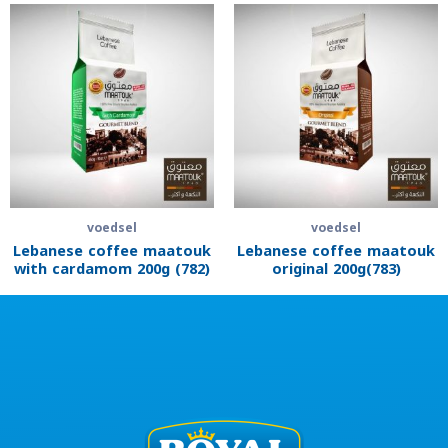
voedsel
voedsel
Lebanese coffee maatouk
Lebanese coffee maatouk
with cardamom 200g (782)
original 200g(783)