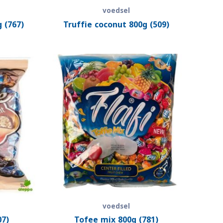
voedsel
 (767)
Truffie coconut 800g (509)
voedsel
07)
Tofee mix 800g (781)