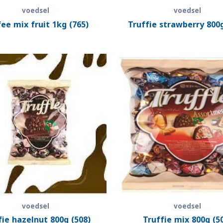
voedsel
voedsel
ee mix fruit 1kg (765)
Truffie strawberry 800g
voedsel
voedsel
fie hazelnut 800g (508)
Truffie mix 800g (5