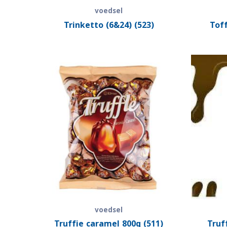
voedsel
Trinketto (6&24) (523)
Toff
voedsel
Truffie caramel 800g (511)
Truf