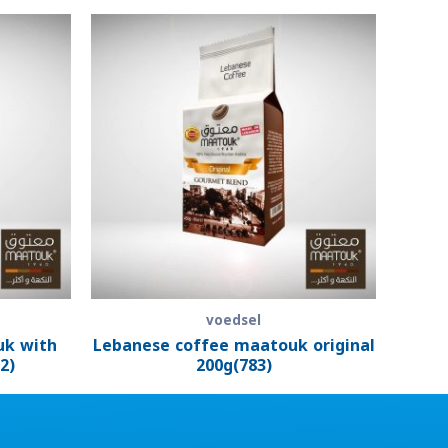
voedsel
uk with
Lebanese coffee maatouk original
2)
200g(783)