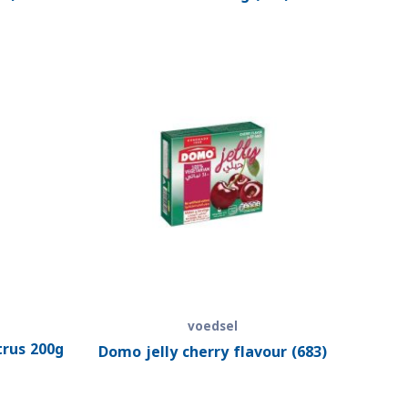
voedsel
trus 200g
Domo jelly cherry flavour (683)