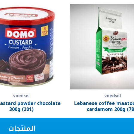
voedsel
voedsel
astard powder chocolate
Lebanese coffee maato
300g (201)
cardamom 200g (78
المنتجات