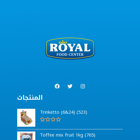
المنتجات
Trinketto (6&24) (523)
G
e
Toffee mix fruit 1kg (765)
w
a