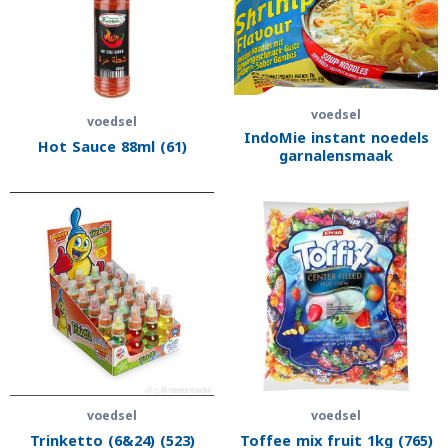
voedsel
voedsel
IndoMie instant noedels
Hot Sauce 88ml (61)
garnalen­smaak
voedsel
voedsel
Trinketto (6&24) (523)
Toffee mix fruit 1kg (765)