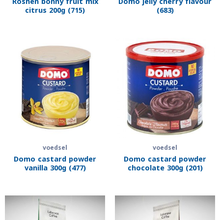
Roshen bonny fruit mix
Domo jelly cherry flavour
citrus 200g (715)
(683)
voedsel
voedsel
Domo castard powder
Domo castard powder
vanilla 300g (477)
chocolate 300g (201)