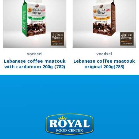
voedsel
voedsel
Lebanese coffee maatouk
Lebanese coffee maatouk
with cardamom 200g (782)
original 200g(783)